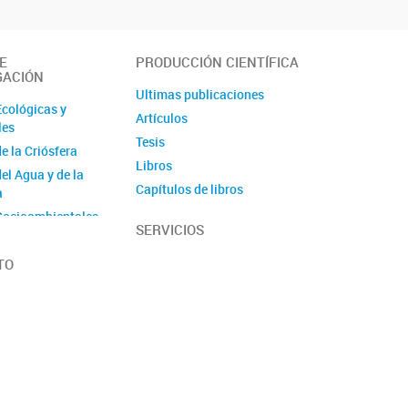
E
PRODUCCIÓN CIENTÍFICA
GACIÓN
Ultimas publicaciones
Ecológicas y
Artículos
les
Tesis
e la Criósfera
Libros
el Agua y de la
Capítulos de libros
a
Informes técnicos
Socioambientales
SERVICIOS
Repositorio de
Paleontológicas
Publicaciones
Geológicas
TO