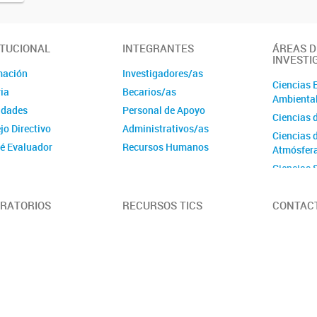
ITUCIONAL
INTEGRANTES
ÁREAS D
INVESTI
mación
Investigadores/as
Ciencias 
ia
Becarios/as
Ambienta
idades
Personal de Apoyo
Ciencias d
jo Directivo
Administrativos/as
Ciencias d
é Evaluador
Recursos Humanos
Atmósfer
igrama
Ciencias 
tivas
Ciencias 
Ciencias 
RATORIOS
RECURSOS TICS
CONTAC