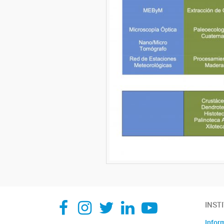
Facebook
Instagram
Twitter
Linkedin
Youtube
INST
Infor