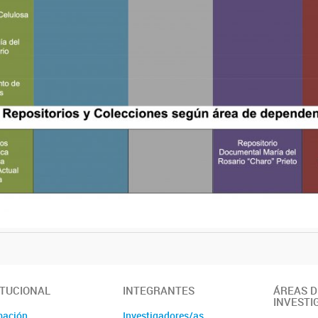
ITUCIONAL
INTEGRANTES
ÁREAS D
INVESTI
mación
Investigadores/as