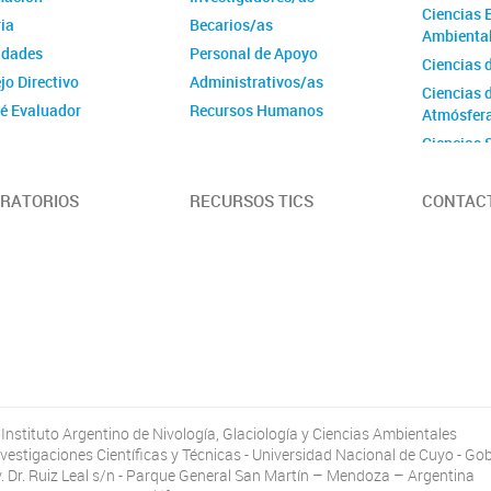
Ciencias 
ia
Becarios/as
Ambienta
idades
Personal de Apoyo
Ciencias d
jo Directivo
Administrativos/as
Ciencias d
é Evaluador
Recursos Humanos
Atmósfer
igrama
Ciencias 
tivas
Ciencias 
Ciencias 
RATORIOS
RECURSOS TICS
CONTAC
Instituto Argentino de Nivología, Glaciología y Ciencias Ambientales
vestigaciones Científicas y Técnicas - Universidad Nacional de Cuyo - G
. Dr. Ruiz Leal s/n - Parque General San Martín – Mendoza – Argentina