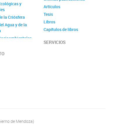
Ecológicas y
Artículos
les
Tesis
e la Criósfera
Libros
el Agua y de la
Capítulos de libros
a
Informes técnicos
Socioambientales
SERVICIOS
Repositorio de
Paleontológicas
Publicaciones
Geológicas
TO
obierno de Mendoza)