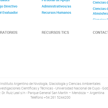
Ciencias d
jo Directivo
Administrativos/as
Ciencias d
é Evaluador
Recursos Humanos
Atmósfer
igrama
Ciencias 
tivas
Ciencias 
Ciencias 
RATORIOS
RECURSOS TICS
CONTAC
Instituto Argentino de Nivología, Glaciología y Ciencias Ambientales
vestigaciones Científicas y Técnicas - Universidad Nacional de Cuyo - G
. Dr. Ruiz Leal s/n - Parque General San Martín – Mendoza – Argentina
Teléfono +54 261 5244200