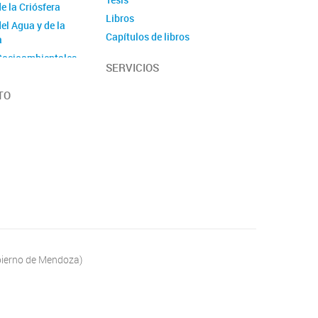
e la Criósfera
Libros
el Agua y de la
Capítulos de libros
a
Informes técnicos
Socioambientales
SERVICIOS
Repositorio de
Paleontológicas
Publicaciones
Geológicas
TO
obierno de Mendoza)