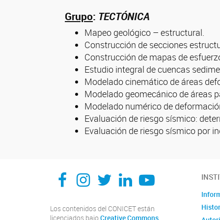
Grupo
:
TECTÓNICA
Mapeo geológico – estructural.
Construcción de secciones estruct
Construcción de mapas de esfuerz
Estudio integral de cuencas sedime
Modelado cinemático de áreas def
Modelado geomecánico de áreas pa
Modelado numérico de deformación 
Evaluación de riesgo sísmico: dete
Evaluación de riesgo sísmico por in
Facebook
Instagram
Twitter
Linkedin
Youtube
INST
Infor
Histor
Los contenidos del CONICET están
licenciados bajo
Creative Commons
Autor