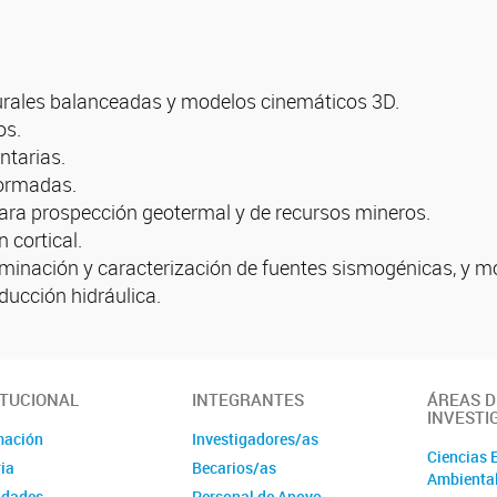
urales balanceadas y modelos cinemáticos 3D.
os.
ntarias.
ormadas.
ra prospección geotermal y de recursos mineros.
cortical.
rminación y caracterización de fuentes sismogénicas, y m
ducción hidráulica.
ITUCIONAL
INTEGRANTES
ÁREAS D
INVESTI
mación
Investigadores/as
Ciencias 
ia
Becarios/as
Ambienta
idades
Personal de Apoyo