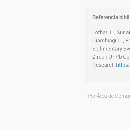
Referencia bibli
Lothari L., Suri
Giambiagi L. , E
Sedimentary Evo
Zircon U–Pb Geo
Research.
https
Por Área de Comun