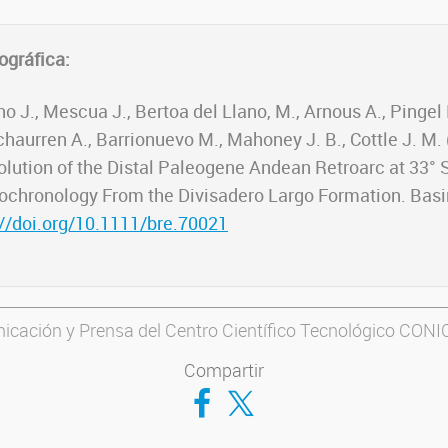
ográfica:
ano J., Mescua J., Bertoa del Llano, M., Arnous A., Pingel 
chaurren A., Barrionuevo M., Mahoney J. B., Cottle J. M.
lution of the Distal Paleogene Andean Retroarc at 33° S
chronology From the Divisadero Largo Formation. Basi
://doi.org/10.1111/bre.70021
icación y Prensa del Centro Científico Tecnológico CON
Compartir
Compartir en Facebook
Compartir en Twitter