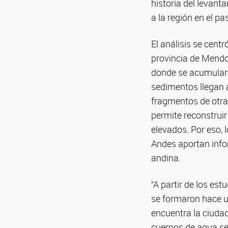
historia del levan
a la región en el pa
El análisis se cent
provincia de Mendo
donde se acumulan 
sedimentos llegan a
fragmentos de otra
permite reconstruir
elevados. Por eso,
Andes aportan info
andina.
“A partir de los es
se formaron hace u
encuentra la ciuda
cuerpos de agua se 