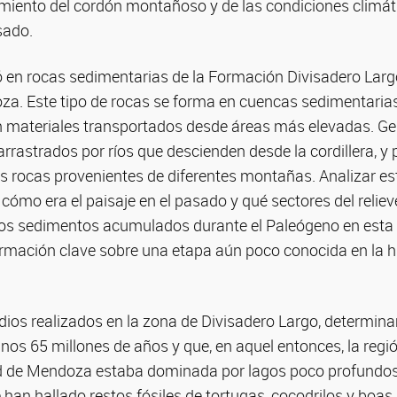
tamiento del cordón montañoso y de las condiciones climá
sado.
ró en rocas sedimentarias de la Formación Divisadero Larg
za. Este tipo de rocas se forma en cuencas sedimentaria
materiales transportados desde áreas más elevadas. Ge
rrastrados por ríos que descienden desde la cordillera, y 
s rocas provenientes de diferentes montañas. Analizar es
 cómo era el paisaje en el pasado y qué sectores del relie
 los sedimentos acumulados durante el Paleógeno en esta 
rmación clave sobre una etapa aún poco conocida en la hi
tudios realizados en la zona de Divisadero Largo, determi
nos 65 millones de años y que, en aquel entonces, la regi
d de Mendoza estaba dominada por lagos poco profundos
han hallado restos fósiles de tortugas, cocodrilos y boas,