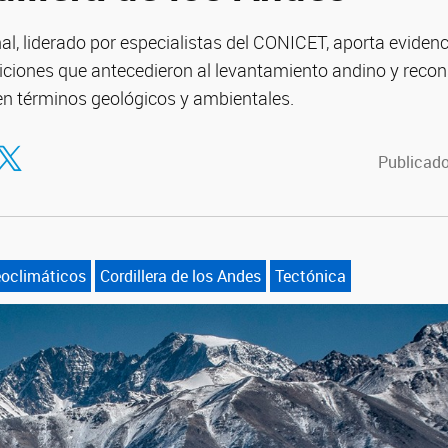
nal, liderado por especialistas del CONICET, aporta evide
ciones que antecedieron al levantamiento andino y recon
 en términos geológicos y ambientales.
tir en Facebook
ompartir en Twitter
Publicado
oclimáticos
Cordillera de los Andes
Tectónica