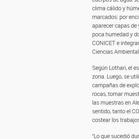
clima cálido y húm
marcados: por enci
aparecer capas de 
poca humedad y dom
CONICET e integrant
Ciencias Ambiental
Según Lothari, el e
zona. Luego, se util
campañas de explora
rocas, tomar muest
las muestras en Al
sentido, tanto el 
costear los trabajos
“Lo que sucedió du