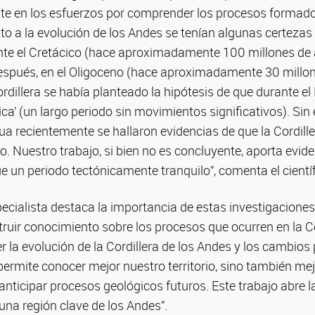
te en los esfuerzos por comprender los procesos formado
o a la evolución de los Andes se tenían algunas certezas 
ante el Cretácico (hace aproximadamente 100 millones de 
después, en el Oligoceno (hace aproximadamente 30 millon
ordillera se había planteado la hipótesis de que durante e
ica’ (un largo periodo sin movimientos significativos). Sin
a recientemente se hallaron evidencias de que la Cordille
o. Nuestro trabajo, si bien no es concluyente, aporta evid
e un periodo tectónicamente tranquilo”, comenta el científ
specialista destaca la importancia de estas investigaciones
ruir conocimiento sobre los procesos que ocurren en la Co
la evolución de la Cordillera de los Andes y los cambios
ermite conocer mejor nuestro territorio, sino también mej
nticipar procesos geológicos futuros. Este trabajo abre 
una región clave de los Andes”.