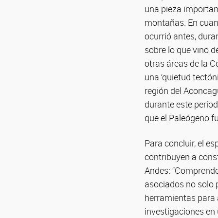
una pieza importan
montañas. En cuant
ocurrió antes, dur
sobre lo que vino 
otras áreas de la C
una ‘quietud tectón
región del Aconcagu
durante este period
que el Paleógeno fu
Para concluir, el e
contribuyen a const
Andes: “Comprender 
asociados no solo p
herramientas para a
investigaciones en 