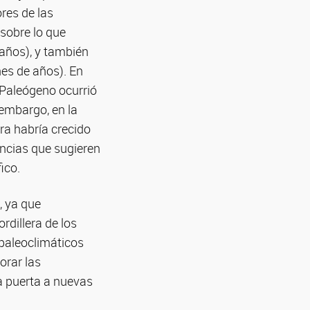
res de las
sobre lo que
años), y también
es de años). En
l Paleógeno ocurrió
 embargo, en la
ra habría crecido
encias que sugieren
ico.
, ya que
rdillera de los
 paleoclimáticos
orar las
la puerta a nuevas