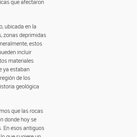
ticas que afectaron
o, ubicada en la
s, zonas deprimidas
neralmente, estos
pueden incluir
tos materiales
ve ya estaban
región de los
storia geológica
namos que las rocas
ón donde hoy se
. En esos antiguos
 lo que sugiere un