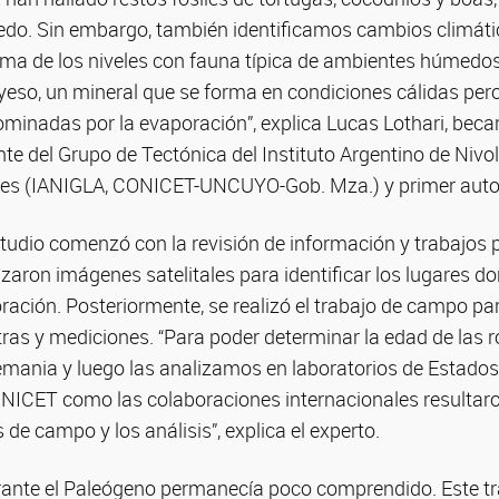
edo. Sin embargo, también identificamos cambios climát
ma de los niveles con fauna típica de ambientes húmedo
yeso, un mineral que se forma en condiciones cálidas per
inadas por la evaporación”, explica Lucas Lothari, becar
e del Grupo de Tectónica del Instituto Argentino de Nivol
es (IANIGLA, CONICET-UNCUYO-Gob. Mza.) y primer autor 
studio comenzó con la revisión de información y trabajos p
izaron imágenes satelitales para identificar los lugares do
ción. Posteriormente, se realizó el trabajo de campo para
ras y mediciones. “Para poder determinar la edad de las
emania y luego las analizamos en laboratorios de Estados
CONICET como las colaboraciones internacionales resultar
 de campo y los análisis”, explica el experto.
rante el Paleógeno permanecía poco comprendido. Este tr