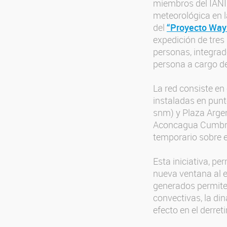
miembros del IANI
meteorológica en l
del
“Proyecto Way
expedición de tres
personas, integrad
persona a cargo de
La red consiste en
instaladas en pun
snm) y Plaza Arge
Aconcagua Cumbre 
temporario sobre e
Esta iniciativa, pe
nueva ventana al e
generados permite
convectivas, la di
efecto en el derreti