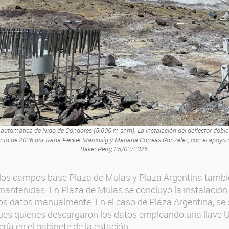
automática de Nido de Cóndores (5.600 m snm). La instalación del deflector doble 
o de 2026 por Ivana Pecker Marcosig y Mariana Correas Gonzalez, con el apoyo del
Baker Perry, 25/02/2026.
 los campos base Plaza de Mulas y Plaza Argentina tambi
antenidas. En Plaza de Mulas se concluyó la instalación 
os datos manualmente. En el caso de Plaza Argentina, se
ues quienes descargaron los datos empleando una llave U
ería en el gabinete de la estación.