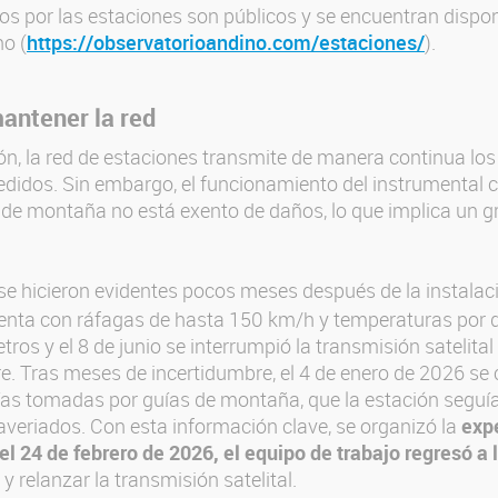
s por las estaciones son públicos y se encuentran dispon
o (
https://observatorioandino.com/estaciones/
).
mantener la red
ón, la red de estaciones transmite de manera continua los
idos. Sin embargo, el funcionamiento del instrumental ci
de montaña no está exento de daños, lo que implica un g
.
 se hicieron evidentes pocos meses después de la instalac
enta con ráfagas de hasta 150 km/h y temperaturas por 
os y el 8 de junio se interrumpió la transmisión satelital 
 Tras meses de incertidumbre, el 4 de enero de 2026 se 
as tomadas por guías de montaña, que la estación seguía 
veriados. Con esta información clave, se organizó la
exp
l 24 de febrero de 2026, el equipo de trabajo regresó a
 y relanzar la transmisión satelital.