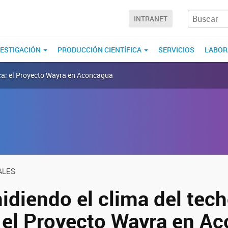
INTRANET
VESTIGACIÓN
PRODUCCIÓN CIENTÍFICA
SERVICIOS
LABOR
ica: el Proyecto Wayra en Aconcagua
ALES
idiendo el clima del tec
 el Proyecto Wayra en A