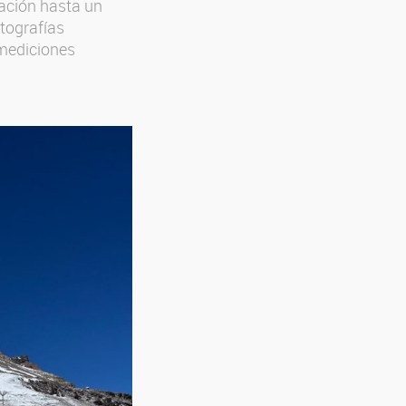
tación hasta un
tografías
 mediciones