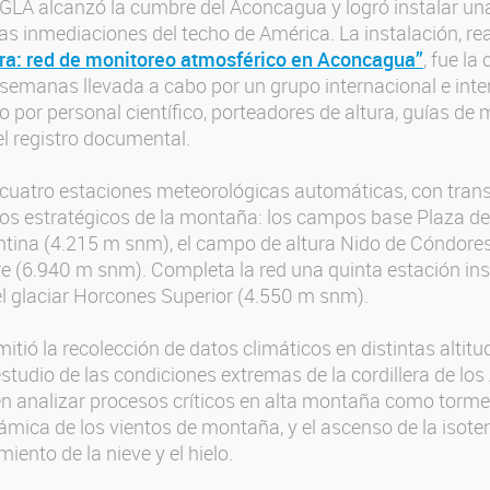
GLA alcanzó la cumbre del Aconcagua y logró instalar un
as inmediaciones del techo de América. La instalación, re
ra: red de monitoreo atmosférico en Aconcagua”
, fue l
 semanas llevada a cabo por un grupo internacional e inter
o por personal científico, porteadores de altura, guías de
l registro documental.
 cuatro estaciones meteorológicas automáticas, con transm
tos estratégicos de la montaña: los campos base Plaza d
ntina (4.215 m snm), el campo de altura Nido de Cóndore
(6.940 m snm). Completa la red una quinta estación in
l glaciar Horcones Superior (4.550 m snm).
rmitió la recolección de datos climáticos en distintas altit
studio de las condiciones extremas de la cordillera de lo
n analizar procesos críticos en alta montaña como tormen
námica de los vientos de montaña, y el ascenso de la isot
miento de la nieve y el hielo.