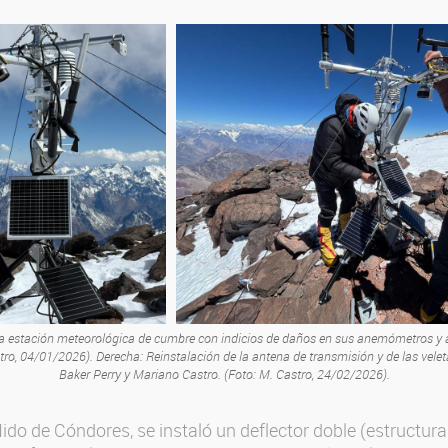
 la estación meteorológica de cumbre con indicios de daños en sus anemómetros y 
tro, 04/01/2026). Derecha: Reinstalación de la antena de transmisión y de las veleta
Baker Perry y Mariano Castro. (Foto: M. Castro, 24/02/2026).
ido de Cóndores, se instaló un deflector doble (estructura 