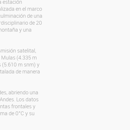
a estación
alizada en el marco
a culminación de una
disciplinario de 20
 montaña y una
isión satelital,
e Mulas (4.335 m
s (5.610 m snm) y
stalada de manera
udes, abriendo una
s Andes. Los datos
tas frontales y
erma de 0°C y su