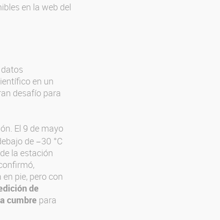
ibles en la web del
 datos
entífico en un
ran desafío para
ión. El 9 de mayo
debajo de −30 °C
de la estación
confirmó,
en pie, pero con
edición de
 la cumbre
para