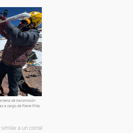
antena de transmisión
s a cargo de Pierre Pitte,
similar a un corral