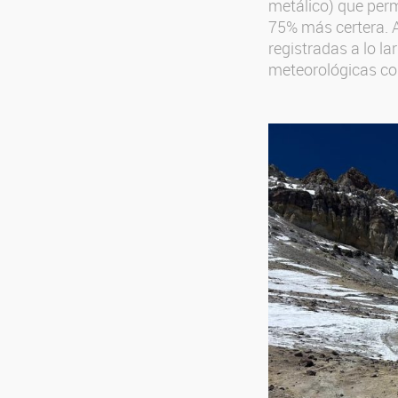
metálico) que perm
75% más certera. A
registradas a lo l
meteorológicas co